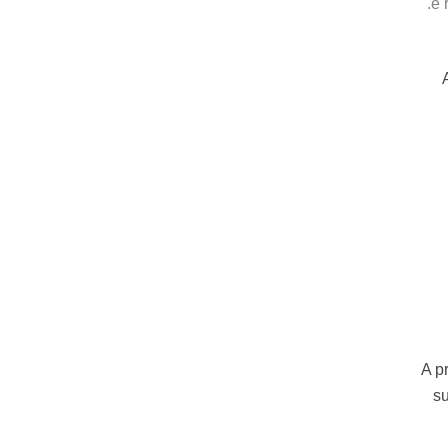
e 
A p
su