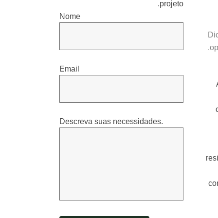
projeto.
Nome
Di
op
Email
Descreva suas necessidades.
res
co