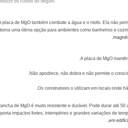
reduzir os custos do seguro.
A placa de MgO também combate a água e o mofo. Ela não permit
torna uma ótima opção para ambientes como banheiros e cozi
magnés
A placa de MgO mantém-
Não apodrece, não dobra e não permite o crescim
Os construtores o utilizam em locais onde há
rancha de MgO é muito resistente e durável. Pode durar até 50 
porta impactos fortes, intempéries e grandes variações de tem
.
em edifí