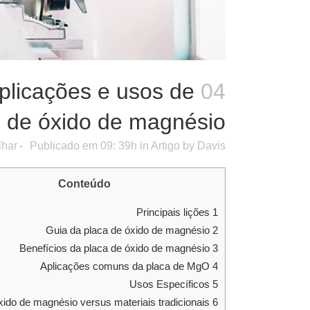
plicações e usos de
04 julho
s de óxido de magnésio
lhar
Publicado em 09: 39h
in
Artigo
by
Davis
Conteúdo
Principais lições
1
Guia da placa de óxido de magnésio
2
Benefícios da placa de óxido de magnésio
3
Aplicações comuns da placa de MgO
4
Usos Específicos
5
Placa de óxido de magnésio versus materiais tradicionais
6