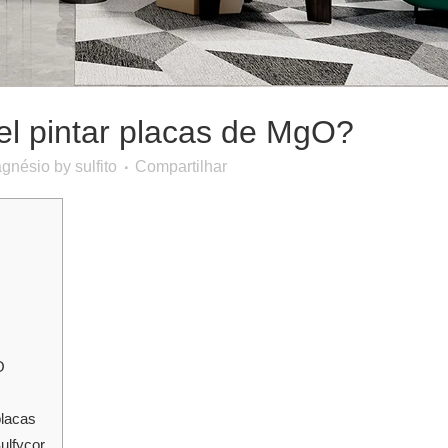
el pintar placas de MgO?
agnésio
by
sulfito
Compartilhar
O
placas
ulfycor.