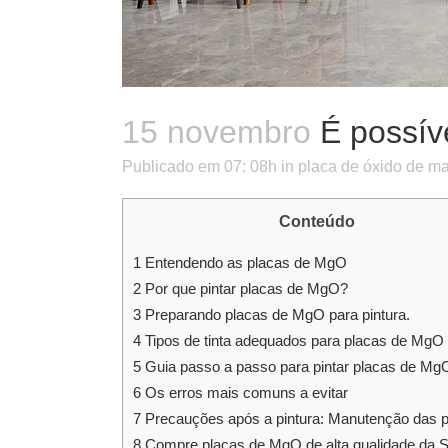
15 novembro
É possív
Publicado em 07: 08h
in
placa de óxido de m
Conteúdo
1
Entendendo as placas de MgO
2
Por que pintar placas de MgO?
3
Preparando placas de MgO para pintura.
4
Tipos de tinta adequados para placas de MgO
5
Guia passo a passo para pintar placas de Mg
6
Os erros mais comuns a evitar
7
Precauções após a pintura: Manutenção das 
8
Compre placas de MgO de alta qualidade da S