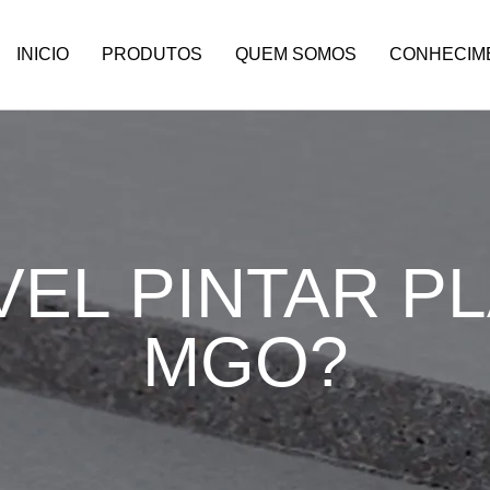
INICIO
PRODUTOS
QUEM SOMOS​
CONHECIM
VEL PINTAR P
MGO?