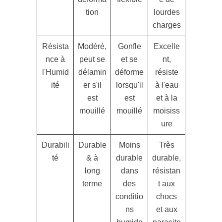
tion
lourdes
charges
Résista
Modéré,
Gonfle
Excelle
nce à
peut se
et se
nt,
l'Humid
délamin
déforme
résiste
ité
er s'il
lorsqu'il
à l'eau
est
est
et à la
mouillé
mouillé
moisiss
ure
Durabili
Durable
Moins
Très
té
& à
durable
durable,
long
dans
résistan
terme
des
t aux
conditio
chocs
ns
et aux