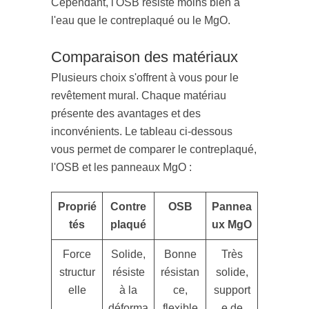
Cependant, l'OSB résiste moins bien à
l'eau que le contreplaqué ou le MgO.
Comparaison des matériaux
Plusieurs choix s'offrent à vous pour le
revêtement mural. Chaque matériau
présente des avantages et des
inconvénients. Le tableau ci-dessous
vous permet de comparer le contreplaqué,
l'OSB et les panneaux MgO :
Proprié
Contre
OSB
Pannea
tés
plaqué
ux MgO
Force
Solide,
Bonne
Très
structur
résiste
résistan
solide,
elle
à la
ce,
support
déforma
flexible
e de