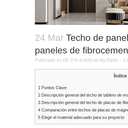
24 Mar
Techo de panel
paneles de fibrocemen
Publicado en 09: 37h
in
Artículo
by
Davis
Co
Índice
1
Puntos Clave
2
Descripción general del techo de tablero de m
3
Descripción general del techo de placas de fi
4
Comparación entre techos de placas de magne
5
Elegir el material adecuado para su proyecto