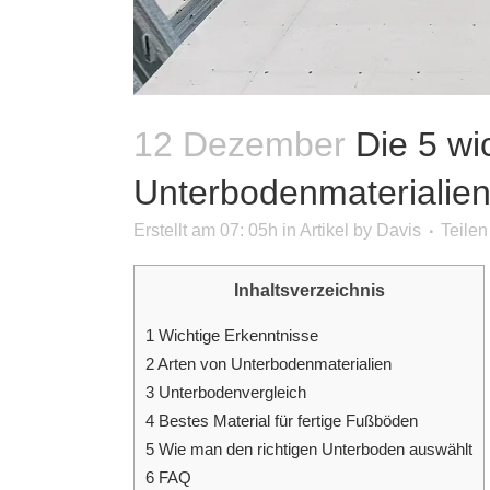
12 Dezember
Die 5 wi
Unterbodenmaterialie
Erstellt am 07: 05h
in
Artikel
by
Davis
Teilen
Inhaltsverzeichnis
1
Wichtige Erkenntnisse
2
Arten von Unterbodenmaterialien
3
Unterbodenvergleich
4
Bestes Material für fertige Fußböden
5
Wie man den richtigen Unterboden auswählt
6
FAQ