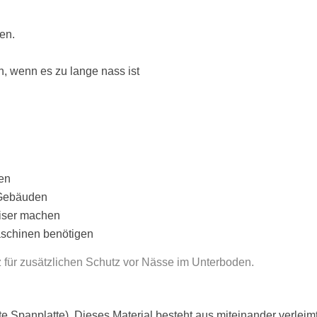
en.
, wenn es zu lange nass ist
en
 Gebäuden
iser machen
aschinen benötigen
 für zusätzlichen Schutz vor Nässe im Unterboden.
rte Spanplatte). Dieses Material besteht aus miteinander verleim