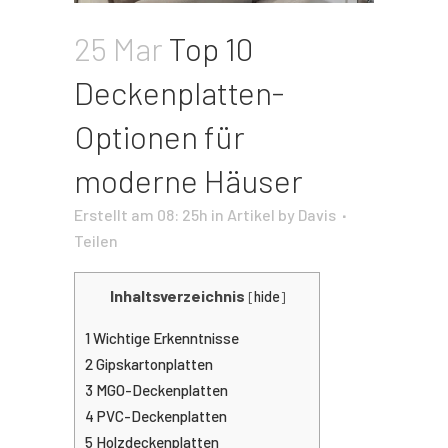
25 Mar
Top 10
Deckenplatten-
Optionen für
moderne Häuser
Erstellt am 08: 25h
in
Artikel
by
Davis
Teilen
Inhaltsverzeichnis
[
hide
]
1
Wichtige Erkenntnisse
2
Gipskartonplatten
3
MGO-Deckenplatten
4
PVC-Deckenplatten
5
Holzdeckenplatten