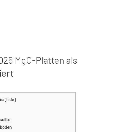
Strukturell Isolierte Paneele
(SIP)
Modulares Haus
Feuerfeste Lüftungskanäle
25 MgO-Platten als
iert
is
[
hide
]
sollte
rböden