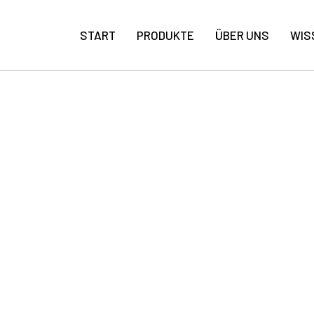
START
PRODUKTE
ÜBER UNS
WIS
Mgo-Platte Mit Vliesoberfläche
Geschliffene
Magnesiumoxidplatten
 2025 MGO-PLA
Mgo Dekorative Platten
NTERBODEN INS
Außen- Und
Innenwandverkleidung
Unterboden Und Unterlage
Innenwanddekoration