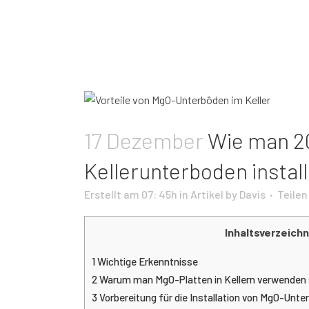
17 Dezember
Wie man 20
Kellerunterboden install
Erstellt am 07: 45h
in
Artikel
by
Davis
Teilen
Inhaltsverzeichn
1
Wichtige Erkenntnisse
2
Warum man MgO-Platten in Kellern verwenden 
3
Vorbereitung für die Installation von MgO-Unte