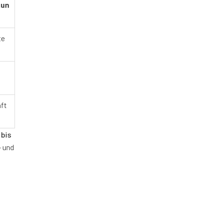
kun
te
aft
 bis
- und